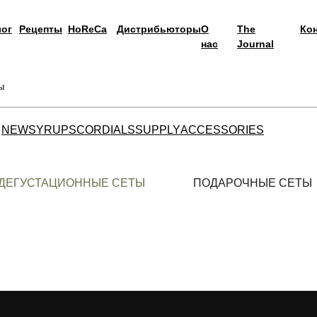
лог
Рецепты
HoReCa
Дистрибьюторы
О
The
Ко
нас
Journal
ы
NEW
SYRUPS
CORDIALS
SUPPLY
ACCESSORIES
ДЕГУСТАЦИОННЫЕ СЕТЫ
ПОДАРОЧНЫЕ СЕТЫ