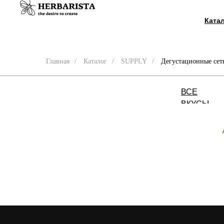
Ката
Главная
/
Каталог
/
SUPPLY
/
Дегустационные сет
ВСЕ
ВКУСЫ